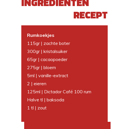
INGREDIËNTEN
RECEPT
Rumkoekjes
115gr | zachte boter
300gr | kristalsuiker
65gr | cacaopoeder
275gr | bloem
5ml | vanille-extract
2 | eieren
125ml | Dictador Café 100 rum
Halve tl | baksoda
1 tl | zout