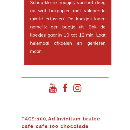
Schep kleine hoopjes van het deeg
op wat bakpapier, met voldoende
ruimte ertussen. De koekjes lopen
namelijk een beetje uit. Bak de
koekjes gaar in 10 tot 12 min. Laat
helemaal afkoelen en genieten
maar!
TAGS:
100
,
Ad Invinitum
,
brulee
,
café
,
cafe 100
,
chocolade
,