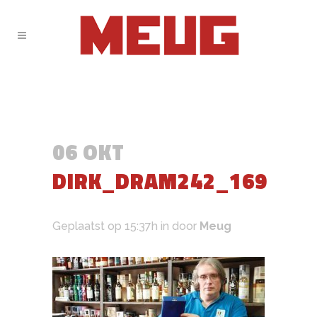
06 OKT
DIRK_DRAM242_169
Geplaatst op 15:37h
in
door
Meug