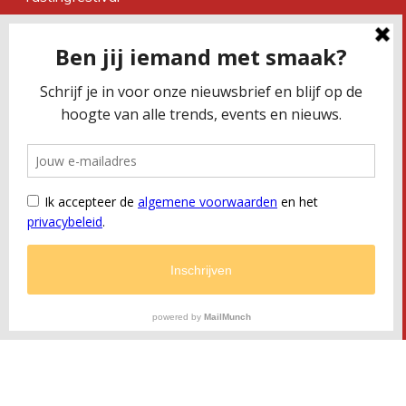
Magazine
Over ons
Contact
CONTACTEER ONS
Smaakbureau Meug
Kerkstraat 19 | 2060 Antwerpen
T
+32 (0) 479 32 02 66
M
office@meug.be
BTW
BE 0675 505 327
RPR
Antwerpen