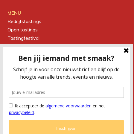
MENU
Bedrijfstastings
Open tastings
Tastingfestival
Magazine
Over ons
Contact
CONTACTEER ONS
Smaakbureau Meug
Kerkstraat 19 | 2060 Antwerpen
T
+32 (0) 479 32 02 66
M
office@meug.be