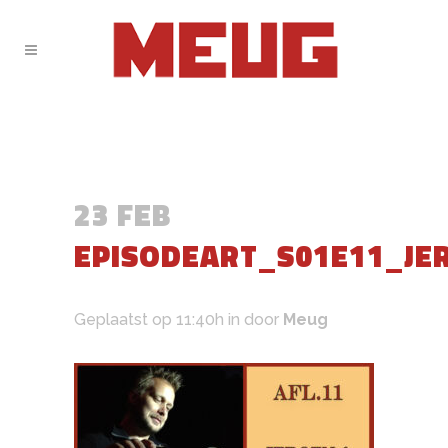
23 FEB
EPISODEART_S01E11_JE
Geplaatst op 11:40h
in
door
Meug