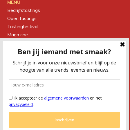
MENU
Bedrijfstastings
Open tastings
Tastingfestival
Magazine
Over ons
Contact
CONTACTEER ONS
Smaakbureau Meug
Kerkstraat 19 | 2060 Antwerpen
T
+32 (0) 479 32 02 66
M
office@meug.be
BTW
BE 0675 505 327