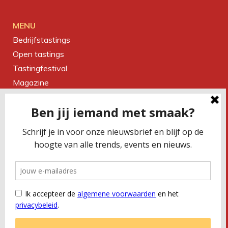
MENU
Bedrijfstastings
Open tastings
Tastingfestival
Magazine
Over ons
Contact
CONTACTEER ONS
Smaakbureau Meug
Kerkstraat 19 | 2060 Antwerpen
T
+32 (0) 479 32 02 66
M
office@meug.be