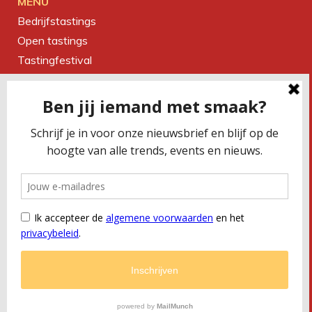
MENU
Bedrijfstastings
Open tastings
Tastingfestival
Magazine
Over ons
Contact
CONTACTEER ONS
Smaakbureau Meug
Kerkstraat 19 | 2060 Antwerpen
T
+32 (0) 479 32 02 66
M
office@meug.be
BTW
BE 0675 505 327