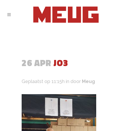
26 APR
JO3
Geplaatst op 11:15h
in
door
Meug