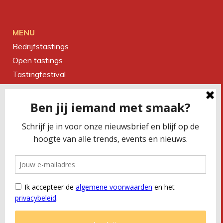
MENU
Bedrijfstastings
Open tastings
Tastingfestival
Magazine
Over ons
Contact
CONTACTEER ONS
Smaakbureau Meug
Kerkstraat 19 | 2060 Antwerpen
T
+32 (0) 479 32 02 66