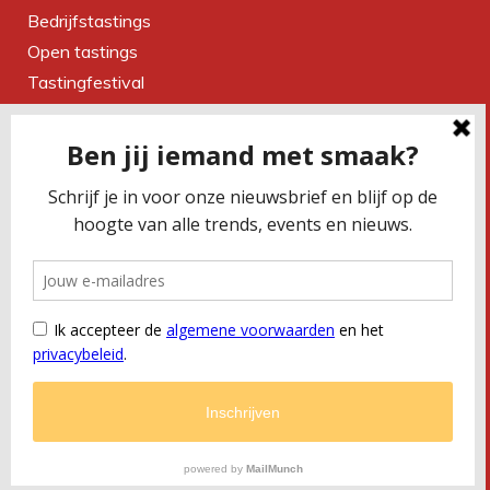
Bedrijfstastings
Open tastings
Tastingfestival
Magazine
Over ons
Contact
CONTACTEER ONS
Smaakbureau Meug
Kerkstraat 19 | 2060 Antwerpen
T
+32 (0) 479 32 02 66
M
office@meug.be
BTW
BE 0675 505 327