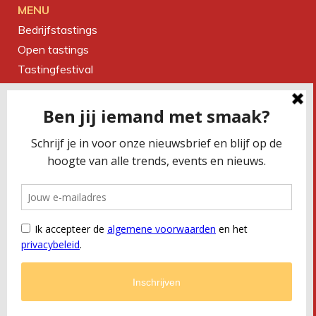
MENU
Bedrijfstastings
Open tastings
Tastingfestival
Magazine
Over ons
Contact
CONTACTEER ONS
Smaakbureau Meug
Kerkstraat 19 | 2060 Antwerpen
T
+32 (0) 479 32 02 66
M
office@meug.be
BTW
BE 0675 505 327