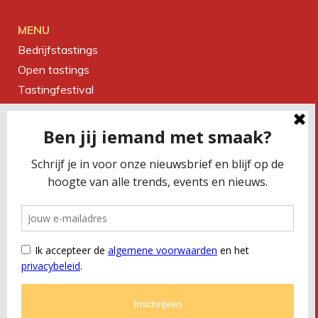
MENU
Bedrijfstastings
Open tastings
Tastingfestival
Magazine
Over ons
Contact
CONTACTEER ONS
Smaakbureau Meug
Kerkstraat 19 | 2060 Antwerpen
T
+32 (0) 479 32 02 66
M
office@meug.be