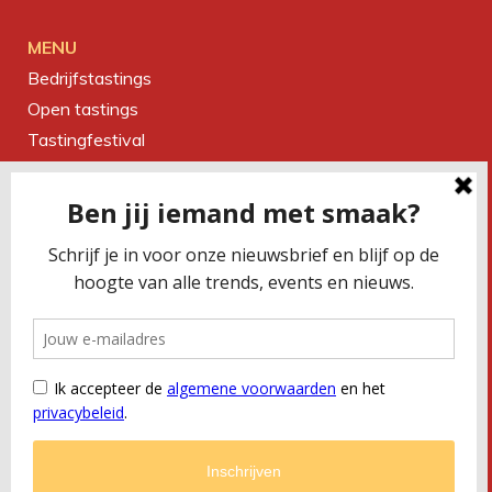
MENU
Bedrijfstastings
Open tastings
Tastingfestival
Magazine
Over ons
Contact
CONTACTEER ONS
Smaakbureau Meug
Kerkstraat 19 | 2060 Antwerpen
T
+32 (0) 479 32 02 66
M
office@meug.be