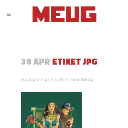
30 APR
ETIKET JPG
Geplaatst op 21:14h
in
door
Meug