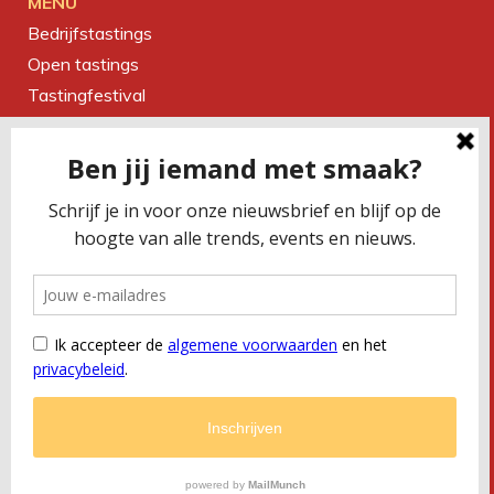
MENU
Bedrijfstastings
Open tastings
Tastingfestival
Magazine
Over ons
Contact
CONTACTEER ONS
Smaakbureau Meug
Kerkstraat 19 | 2060 Antwerpen
T
+32 (0) 479 32 02 66
M
office@meug.be
BTW
BE 0675 505 327