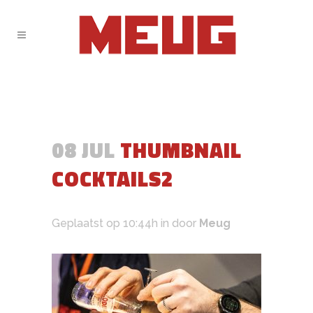
08 JUL
THUMBNAIL
COCKTAILS2
Geplaatst op 10:44h
in
door
Meug