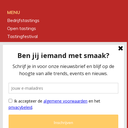
MENU
Bedrijfstastings
Open tastings
Tastingfestival
Magazine
Over ons
Contact
CONTACTEER ONS
Smaakbureau Meug
Kerkstraat 19 | 2060 Antwerpen
T
+32 (0) 479 32 02 66
M
office@meug.be