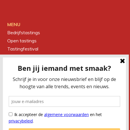
MENU
Bedrijfstastings
Open tastings
Tastingfestival
Magazine
Over ons
Contact
CONTACTEER ONS
Smaakbureau Meug
Kerkstraat 19 | 2060 Antwerpen
T
+32 (0) 479 32 02 66