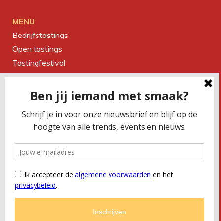
MENU
Bedrijfstastings
Open tastings
Tastingfestival
Magazine
Over ons
Contact
CONTACTEER ONS
Smaakbureau Meug
Kerkstraat 19 | 2060 Antwerpen
T
+32 (0) 479 32 02 66
M
office@meug.be