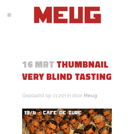
16 MRT
THUMBNAIL
VERY BLIND TASTING
Geplaatst op 11:21h
in
door
Meug