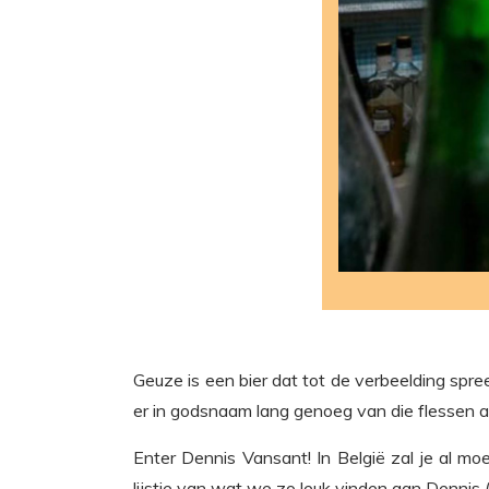
Geuze is een bier dat tot de verbeelding spree
er in godsnaam lang genoeg van die flessen a
Enter Dennis Vansant! In België zal je al 
lijstje van wat we zo leuk vinden aan Dennis (