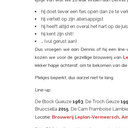
hij doet liever een fles open dan ze te ve
hij vertelt op zijn allersappigst
hij heeft altijd en overal het hart op de ju
hij kent zijn shit!
… (vul gerust aan)
Dus vroegen we aan Dennis of hij een line-
kozen we voor de gezellige brouwerij van
L
lekker hapje achteraf, om te bekomen van die
Plekjes beperkt, dus aarzel niet te lang.
Line-up:
De Block Gueuze
1963
, De Troch Geuze
19
Bruocsella
2015
, De Cam Framboise Lambi
Locatie:
Brouwerij Leplan-Vermeersch, Am