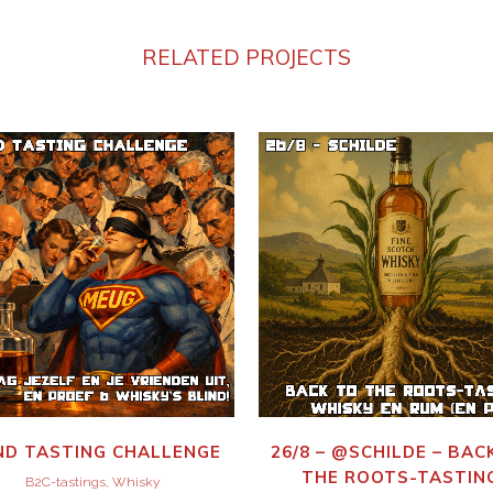
RELATED PROJECTS
BEKIJK
BEKIJK
ND TASTING CHALLENGE
26/8 – @SCHILDE – BAC
THE ROOTS-TASTIN
B2C-tastings, Whisky