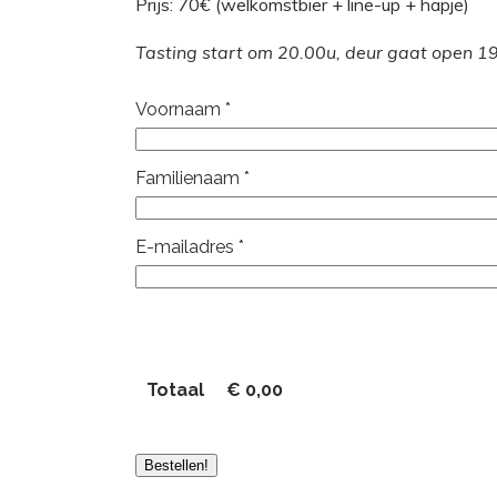
Prijs: 70€ (welkomstbier + line-up + hapje)
Tasting start om 20.00u, deur gaat open 1
Voornaam
*
Familienaam
*
E-mailadres
*
Totaal
€
0,00
Bestellen!