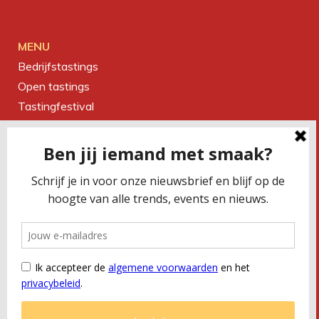
MENU
Bedrijfstastings
Open tastings
Tastingfestival
Magazine
Over ons
Contact
CONTACTEER ONS
Smaakbureau Meug
Kerkstraat 19 | 2060 Antwerpen
T
+32 (0) 479 32 02 66