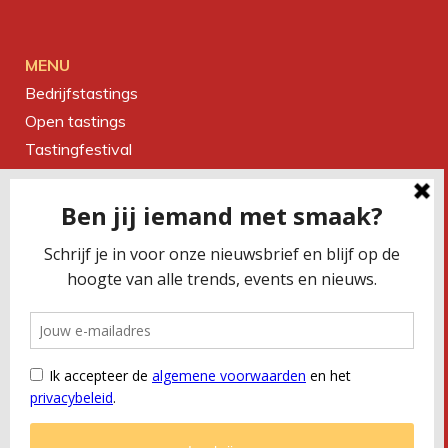
MENU
Bedrijfstastings
Open tastings
Tastingfestival
Magazine
Over ons
Contact
CONTACTEER ONS
Smaakbureau Meug
Kerkstraat 19 | 2060 Antwerpen
T
+32 (0) 479 32 02 66