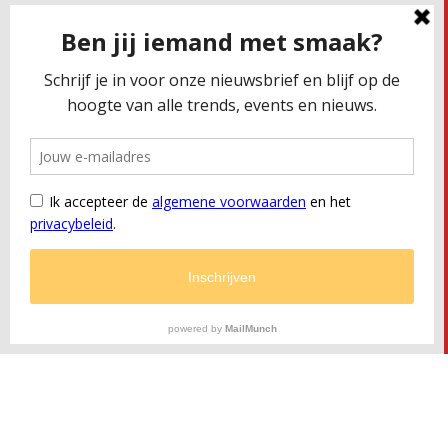
Magazine
Over ons
Contact
CONTACTEER ONS
Smaakbureau Meug
Kerkstraat 19 | 2060 Antwerpen
T
+32 (0) 479 32 02 66
M
office@meug.be
BTW
BE 0675 505 327
RPR
Antwerpen