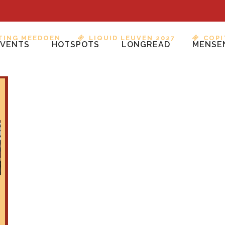
TING MEEDOEN
LIQUID LEUVEN 2027
COPI
EVENTS
HOTSPOTS
LONGREAD
MENSE