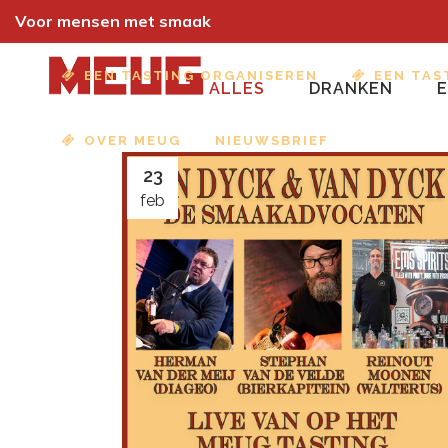
Voor mensen met smaak
EEN TASTING ORGANISEREN
EEN TAS
ALLES
DRANKEN
OVER MEUG
NIEUWSBRIEF
23
feb