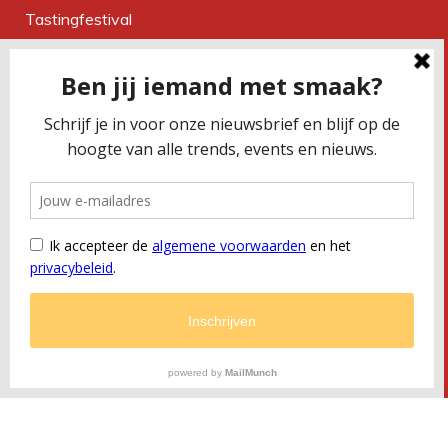
Tastingfestival
Magazine
Over ons
Contact
CONTACTEER ONS
Smaakbureau Meug
Kerkstraat 19 | 2060 Antwerpen
T
+32 (0) 479 32 02 66
M
office@meug.be
BTW
BE 0675 505 327
RPR
Antwerpen