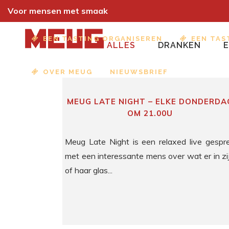
Voor mensen met smaak
EEN TASTING ORGANISEREN
EEN TAS
ALLES
DRANKEN
OVER MEUG
NIEUWSBRIEF
MEUG LATE NIGHT – ELKE DONDERDA
OM 21.00U
Meug Late Night is een relaxed live gespr
met een interessante mens over wat er in zi
of haar glas...