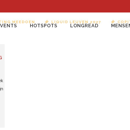
TING MEEDOEN
LIQUID LEUVEN 2027
COPI
EVENTS
HOTSPOTS
LONGREAD
MENSE
G
ek
jn