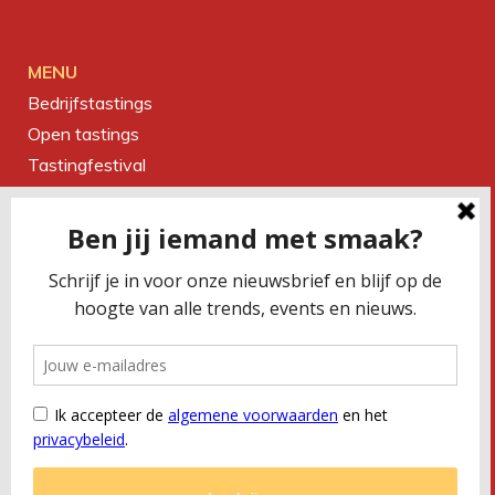
MENU
Bedrijfstastings
Open tastings
Tastingfestival
Magazine
Over ons
Contact
CONTACTEER ONS
Smaakbureau Meug
Kerkstraat 19 | 2060 Antwerpen
T
+32 (0) 479 32 02 66