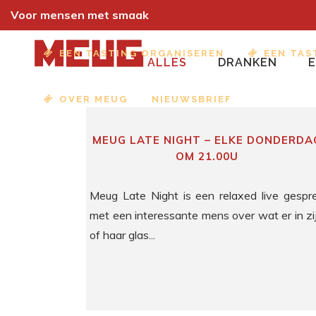
Voor mensen met smaak
EEN TASTING ORGANISEREN
EEN TAS
ALLES
DRANKEN
OVER MEUG
NIEUWSBRIEF
MEUG LATE NIGHT – ELKE DONDERDA
OM 21.00U
Meug Late Night is een relaxed live gespr
met een interessante mens over wat er in zi
of haar glas...