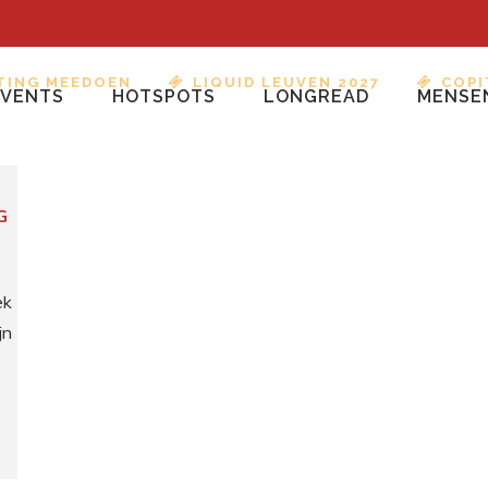
TING MEEDOEN
LIQUID LEUVEN 2027
COPI
EVENTS
HOTSPOTS
LONGREAD
MENSE
G
ek
jn