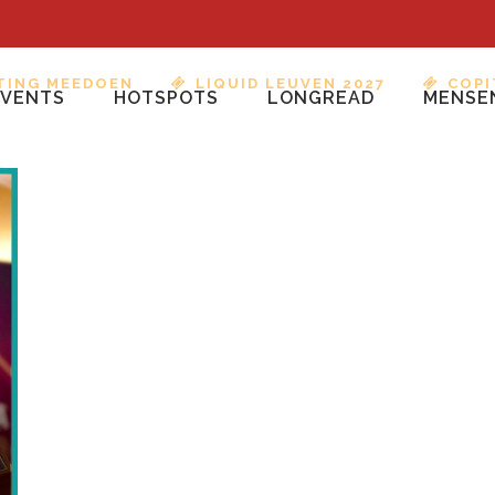
TING MEEDOEN
LIQUID LEUVEN 2027
COPI
EVENTS
HOTSPOTS
LONGREAD
MENSE