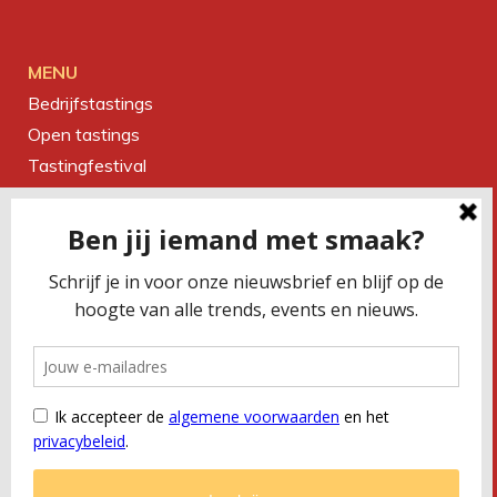
MENU
Bedrijfstastings
Open tastings
Tastingfestival
Magazine
Over ons
Contact
CONTACTEER ONS
Smaakbureau Meug
Kerkstraat 19 | 2060 Antwerpen
T
+32 (0) 479 32 02 66