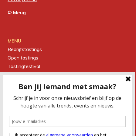
© Meug
MENU
Bedrijfstastings
Open tastings
Tastingfestival
Magazine
Over ons
Contact
CONTACTEER ONS
Smaakbureau Meug