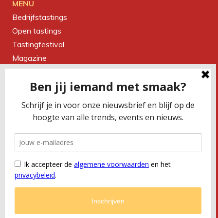
MENU
Bedrijfstastings
Open tastings
Tastingfestival
Magazine
Over ons
Contact
CONTACTEER ONS
Smaakbureau Meug
Kerkstraat 19 | 2060 Antwerpen
T
+32 (0) 479 32 02 66
M
office@meug.be
BTW
BE 0675 505 327