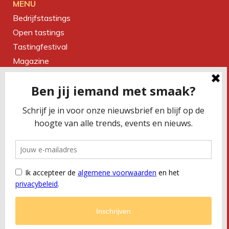
MENU
Bedrijfstastings
Open tastings
Tastingfestival
Magazine
Over ons
Contact
CONTACTEER ONS
Smaakbureau Meug
Kerkstraat 19 | 2060 Antwerpen
T
+32 (0) 479 32 02 66
M
office@meug.be
BTW
BE 0675 505 327