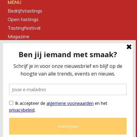
MENU
Bedrijfstastings
Open tastings
Tastingfestival
Magazine
Over ons
Contact
CONTACTEER ONS
Smaakbureau Meug
Kerkstraat 19 | 2060 Antwerpen
T
+32 (0) 479 32 02 66
M
office@meug.be
BTW
BE 0675 505 327