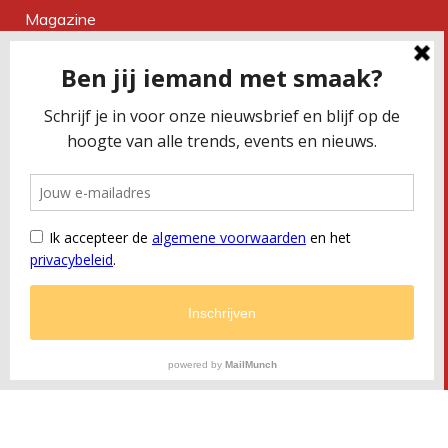
Magazine
Over ons
Contact
CONTACTEER ONS
Smaakbureau Meug
Kerkstraat 19 | 2060 Antwerpen
T
+32 (0) 479 32 02 66
M
office@meug.be
BTW
BE 0675 505 327
RPR
Antwerpen