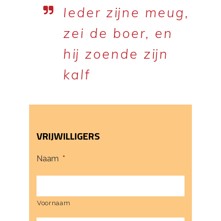
Ieder zijne meug,
zei de boer, en
hij zoende zijn
kalf
VRIJWILLIGERS
Naam
*
Voornaam