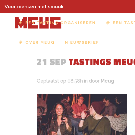
Voor mensen met smaak
EEN TASTING ORGANISEREN
EEN TAS
OVER MEUG
NIEUWSBRIEF
21 SEP
TASTINGS MEU
Geplaatst op 08:58h
in
door
Meug