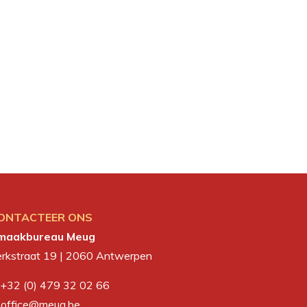
ONTACTEER ONS
maakbureau Meug
erkstraat 19 | 2060 Antwerpen
+32 (0) 479 32 02 66
office@meug.be