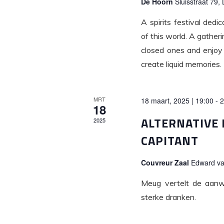
De Hoorn
Sluisstraat 79,
A spirits festival dedic
of this world. A gather
closed ones and enjoy
create liquid memories.
MRT
18 maart, 2025 | 19:00
-
2
18
ALTERNATIVE 
2025
CAPITANT
Couvreur Zaal
Edward va
Meug vertelt de aanw
sterke dranken.