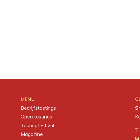
MENU
C
Bedrijfstastings
S
Open tastings
K
Tastingfestival
T
Magazine
M