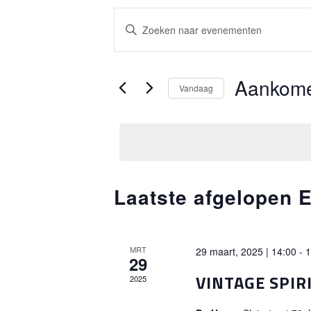
EVENEMENTEN
Vul
ZOEKEN
een
keyword
EN
in.
Aankom
Vandaag
Zoek
WEERGEVEN
Selecteer
voor
NAVIGATIE
een
Evenementen
datum.
met
keyword.
Laatste afgelopen
MRT
29 maart, 2025 | 14:00
-
1
29
VINTAGE SPIR
2025