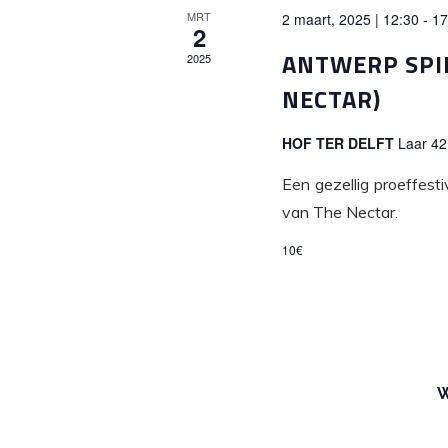
MRT
2 maart, 2025 | 12:30
-
17
2
ANTWERP SPIR
2025
NECTAR)
HOF TER DELFT
Laar 42
Een gezellig proeffesti
van The Nectar.
10€
W