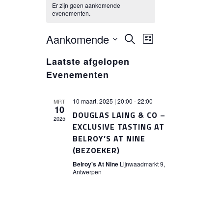
Er zijn geen aankomende
evenementen.
EVENEMENTE
EVENEMENT
Aankomende
Zoeken
Lijst
WEERGAVEN
Selecteer
ZOEKEN
NAVIGATIE
Laatste afgelopen
een
Evenementen
EN
datum.
WEERGEVEN
10 maart, 2025 | 20:00
-
22:00
MRT
10
DOUGLAS LAING & CO –
NAVIGATIE
2025
EXCLUSIVE TASTING AT
BELROY’S AT NINE
(BEZOEKER)
Belroy's At Nine
Lijnwaadmarkt 9,
Antwerpen