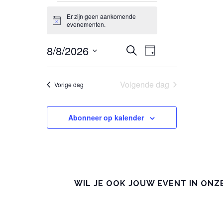
EVENEMENTEN
Er zijn geen aankomende
Bericht
IN
evenementen.
8
EVENEMENTE
EVENEMENT
8/8/2026
Zoeken
Dag
WEERGAVEN
Selecteer
AUGUSTUS,
ZOEKEN
NAVIGATIE
een
Volgende dag
Vorige dag
2026
EN
datum.
WEERGEVEN
Abonneer op kalender
NAVIGATIE
WIL JE OOK JOUW EVENT IN ONZ