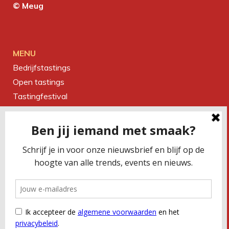
© Meug
MENU
Bedrijfstastings
Open tastings
Tastingfestival
Magazine
Over ons
Contact
CONTACTEER ONS
Smaakbureau Meug
Kerkstraat 19 | 2060 Antwerpen