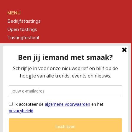
MENU
Bedrijfstastings
Open tastings
Tastingfestival
Magazine
Over ons
Contact
CONTACTEER ONS
Smaakbureau Meug
Kerkstraat 19 | 2060 Antwerpen
T
+32 (0) 479 32 02 66
M
office@meug.be