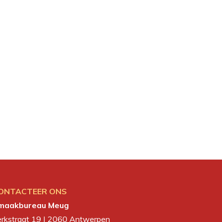
ONTACTEER ONS
maakbureau Meug
erkstraat 19 | 2060 Antwerpen