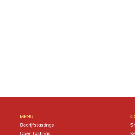
MENU
C
Bedrijfstastings
S
Open tastings
K