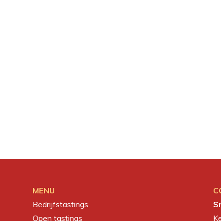
MENU
C
Bedrijfstastings
S
Open tastings
K