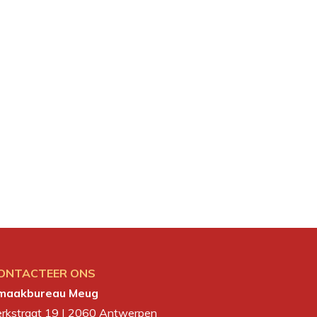
ONTACTEER ONS
maakbureau Meug
erkstraat 19 | 2060 Antwerpen