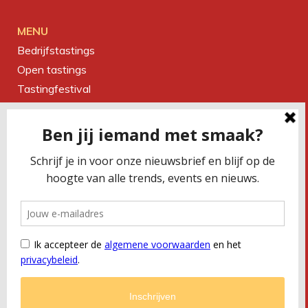
MENU
Bedrijfstastings
Open tastings
Tastingfestival
Magazine
Over ons
Contact
CONTACTEER ONS
Smaakbureau Meug
Kerkstraat 19 | 2060 Antwerpen
T
+32 (0) 479 32 02 66
M
office@meug.be