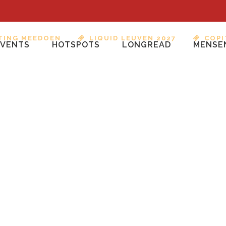
TING MEEDOEN
LIQUID LEUVEN 2027
COPI
EVENTS
HOTSPOTS
LONGREAD
MENSE