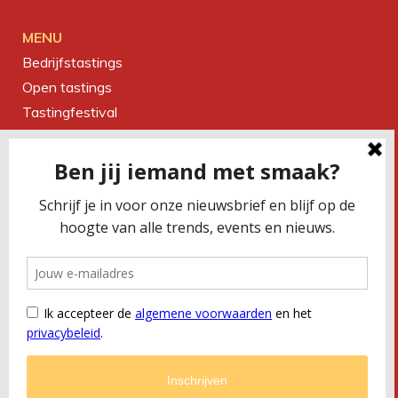
MENU
Bedrijfstastings
Open tastings
Tastingfestival
Magazine
Over ons
Contact
CONTACTEER ONS
Smaakbureau Meug
Kerkstraat 19 | 2060 Antwerpen
T
+32 (0) 479 32 02 66
M
office@meug.be