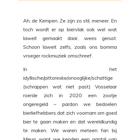
Ah, de Kempen. Ze zijn zo stil, meneer. En
toch wordt er op biervlak ook wel wat
laweit gemaakt daar, wees gerust.
Schoon laweit zelfs, zoals ons bomma
vroeger rockmuziek omschreef.
In het
idyllische/pittoreske/onooglijke/schattige
(schrappen wat niet past) Vosselaar
roerde zich in 2020 een zootje
ongeregeld – pardon we bedoelen
bierliefhebbers dat zich voornam om goed
bier te gaan maken en dat wereldkundig
te maken. We waren meteen fan bij
Meug, want we kenden een aantal van