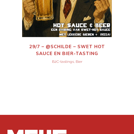
29/7 – @SCHILDE – SWET HOT
SAUCE EN BIER-TASTING
B2C-tastings, Bier