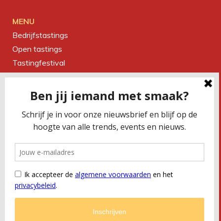
MENU
Bedrijfstastings
Open tastings
Tastingfestival
Magazine
Over ons
Contact
CONTACTEER ONS
Smaakbureau Meug
Kerkstraat 19 | 2060 Antwerpen
T
+32 (0) 479 32 02 66
M
office@meug.be