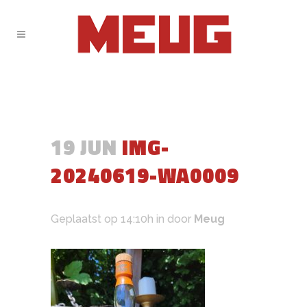
19 JUN
IMG-
20240619-WA0009
Geplaatst op 14:10h
in
door
Meug