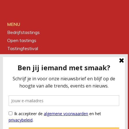
MENU
Bedrijfstastings
Open tastings
Tastingfestival
Magazine
Over ons
Contact
CONTACTEER ONS
Smaakbureau Meug
Kerkstraat 19 | 2060 Antwerpen
T
+32 (0) 479 32 02 66