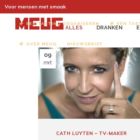
Voor mensen met smaak
EEN TASTING ORGANISEREN
EEN TAS
ALLES
DRANKEN
OVER MEUG
NIEUWSBRIEF
09
mrt
CATH LUYTEN – TV-MAKER