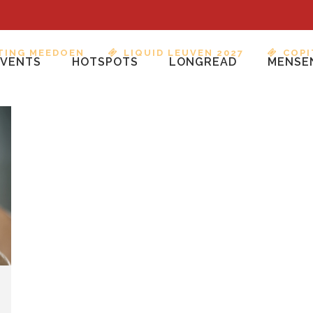
TING MEEDOEN
LIQUID LEUVEN 2027
COPI
EVENTS
HOTSPOTS
LONGREAD
MENSE