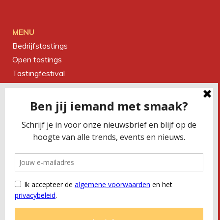
MENU
Bedrijfstastings
Open tastings
Tastingfestival
Magazine
Over ons
Contact
CONTACTEER ONS
Smaakbureau Meug
Kerkstraat 19 | 2060 Antwerpen
T
+32 (0) 479 32 02 66