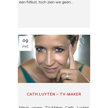
een fritkot, toch zien we geen...
09
mrt
CATH LUYTEN – TV-MAKER
Meug vroeg TV-Maker Cath Luyten